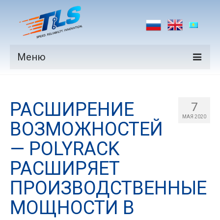
Меню
Продукция
РАСШИРЕНИЕ
Производители
7
МАЯ 2020
ВОЗМОЖНОСТЕЙ
Рынки
— POLYRACK
Новости
РАСШИРЯЕТ
Контакты
ПРОИЗВОДСТВЕННЫЕ
МОЩНОСТИ В