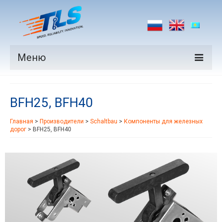
Меню
Продукция
BFH25, BFH40
Производители
Главная
>
Производители
>
Schaltbau
>
Компоненты для железных
Рынки
дорог
>
BFH25, BFH40
Новости
Контакты