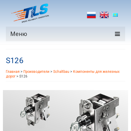
Меню
Продукция
S126
Производители
Главная
>
Производители
>
Schaltbau
>
Компоненты для железных
Рынки
дорог
>
S126
Новости
Контакты