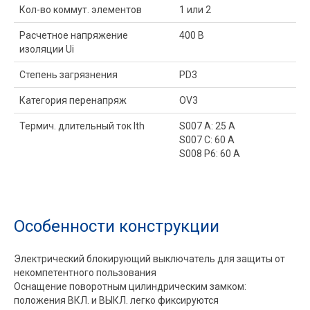
Кол-во коммут. элементов
1 или 2
Расчетное напряжение
400 В
изоляции Ui
Степень загрязнения
PD3
Категория перенапряж
OV3
Термич. длительный ток Ith
S007 A: 25 A
S007 C: 60 A
S008 P6: 60 A
Особенности конструкции
Электрический блокирующий выключатель для защиты от
некомпетентного пользования
Оснащение поворотным цилиндрическим замком:
положения ВКЛ. и ВЫКЛ. легко фиксируются