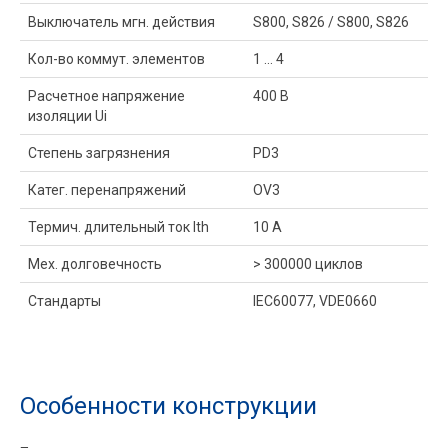
Выключатель мгн. действия
S800, S826 / S800, S826
Кол-во коммут. элементов
1 ... 4
Расчетное напряжение
400 В
изоляции Ui
Степень загрязнения
PD3
Катег. перенапряжений
OV3
Термич. длительный ток Ith
10 A
Мех. долговечность
> 300000 циклов
Стандарты
IEC60077, VDE0660
Особенности конструкции