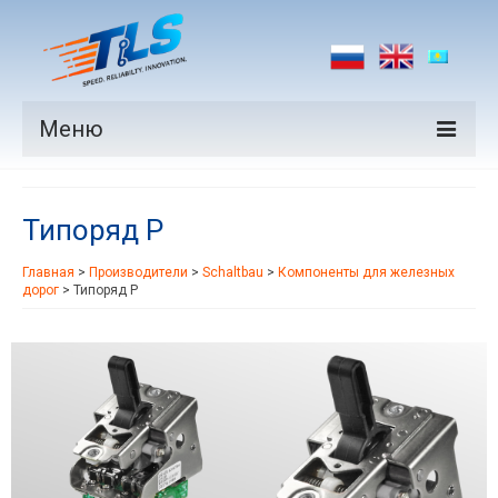
Меню
Продукция
Типоряд P
Производители
Главная
>
Производители
>
Schaltbau
>
Компоненты для железных
Рынки
дорог
>
Типоряд P
Новости
Контакты