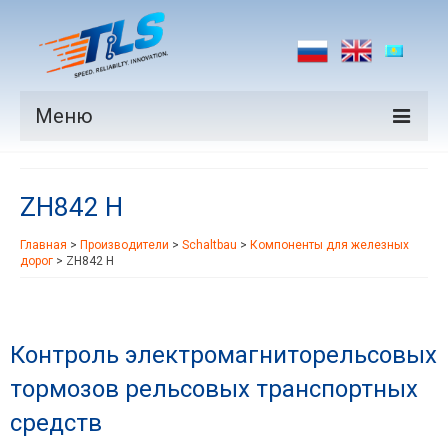
Меню
Продукция
ZH842 H
Производители
Главная
>
Производители
>
Schaltbau
>
Компоненты для железных
Рынки
дорог
>
ZH842 H
Новости
Контакты
Контроль электромагниторельсовых
тормозов рельсовых транспортных
средств