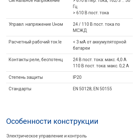
Сигнальное напряжение
> 670 В пер. тока, 162/3 … 50
Гц
> 610 В пост. тока
Управл. напряжение Uном
24 / 110 В пост. тока по
МСЖД
Расчетный рабочий ток Ie
< 3 мА от аккумуляторной
батареи
Контакты реле, беспотенц
24 В пост. тока: макс. 4,0 A
110 В пост. тока: макс. 0,2 A
Степень защиты
IP20
Стандарты
EN 50128, EN 50155
Особенности конструкции
Электрическое управление и контроль