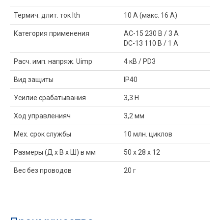
Термич. длит. ток Ith
10 A (макс. 16 A)
Категория применения
AC-15 230 В / 3 A
DC-13 110 В / 1 A
Расч. имп. напряж. Uimp
4 кВ / PD3
Вид защиты
IP40
Усилие срабатывания
3,3 Н
Ход управленияч
3,2 мм
Мех. срок службы
10 млн. циклов
Размеры (Д x В x Ш) в мм
50 x 28 x 12
Вес без проводов
20 г