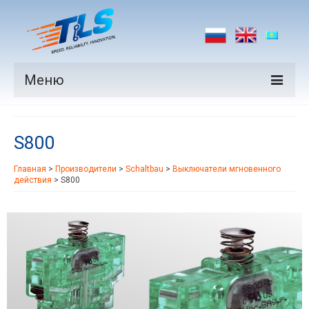
Меню
Продукция
S800
Производители
Главная
>
Производители
>
Schaltbau
>
Выключатели мгновенного
Рынки
действия
>
S800
Новости
Контакты