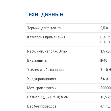
Техн. данные
Термич. длит. ток Ith
2,5 A
Категория применения
DC-12 
DC-13 
Расч. имп. напряж. Uimp
1,5 кВ
Вид защиты
IP40
Усилие срабатывания
3 ... 5 Н
Ход управленияч
6 мм
Мех. срок службы
30000
Размеры (Д x В x Ш) в мм
16,5 x 
Вес без проводов
4,1 г ±