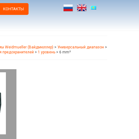
КОНТАКТЫ
ы Weidmueller (Вайдмюллер)
>
Универсальный диапазон
>
 предохранителей
>
1 уровень
>
6 mm²