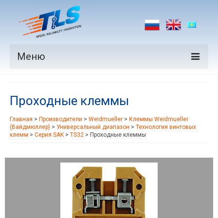
Меню
Продукция
Проходные клеммы
Производители
Главная
>
Производители
>
Weidmueller
>
Клеммы Weidmueller
Рынки
(Вайдмюллер)
>
Универсальный диапазон
>
Технология винтовых
клемм
>
Серия SAK
>
TS32
>
Проходные клеммы
Новости
Контакты