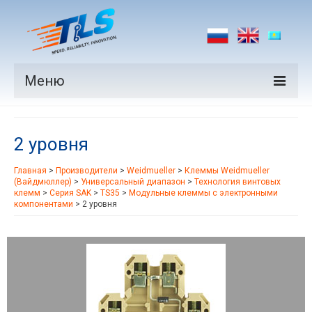
Меню
Продукция
2 уровня
Производители
Главная
>
Производители
>
Weidmueller
>
Клеммы Weidmueller
Рынки
(Вайдмюллер)
>
Универсальный диапазон
>
Технология винтовых
клемм
>
Серия SAK
>
TS35
>
Модульные клеммы с электронными
Новости
компонентами
>
2 уровня
Контакты