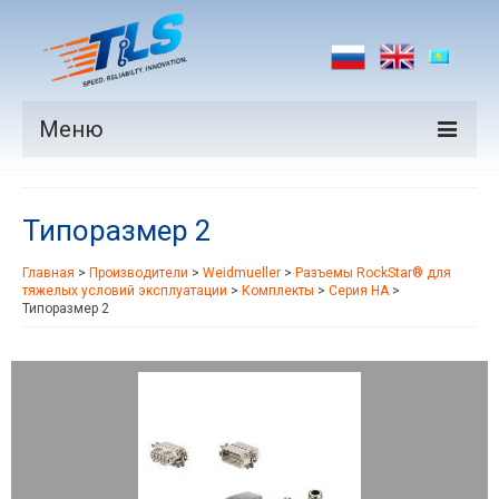
Меню
Продукция
Типоразмер 2
Производители
Главная
>
Производители
>
Weidmueller
>
Разъемы RockStar® для
Рынки
тяжелых условий эксплуатации
>
Комплекты
>
Серия HA
>
Типоразмер 2
Новости
Контакты