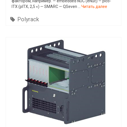
фактором, например. — embedded NUC (eNuc) — pico-
ITX (pITX, 2,5 «) — SMARC — QSeven …
Читать далее
Polyrack