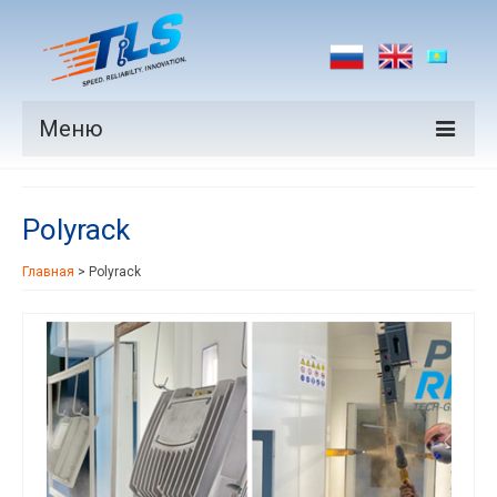
Меню
Продукция
Polyrack
Производители
Главная
>
Polyrack
Рынки
Новости
Контакты