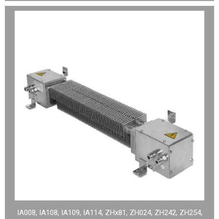
IA008, IA108, IA109, IA114, ZHx81, ZH024, ZH242, ZH254,