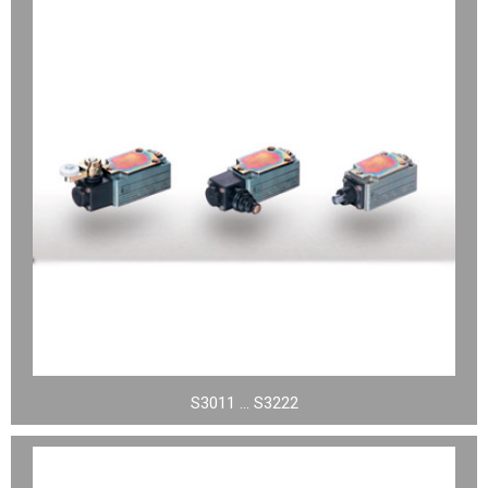
S3011 … S3222