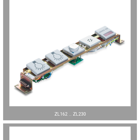
ZL162 … ZL230