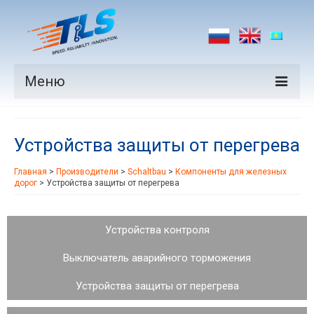
Меню
Продукция
Устройства защиты от перегрева
Производители
Главная
>
Производители
>
Schaltbau
>
Компоненты для железных
Рынки
дорог
>
Устройства защиты от перегрева
Новости
Устройства контроля
Контакты
Выключатель аварийного торможения
Устройства защиты от перегрева