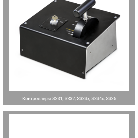
Контроллеры S331, S332, S333x, S334x, S335