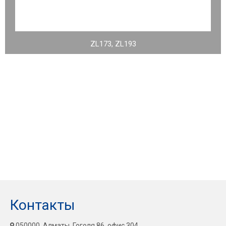
ZL173, ZL193
Контакты
050000, Алматы, Гоголя 86, офис 304